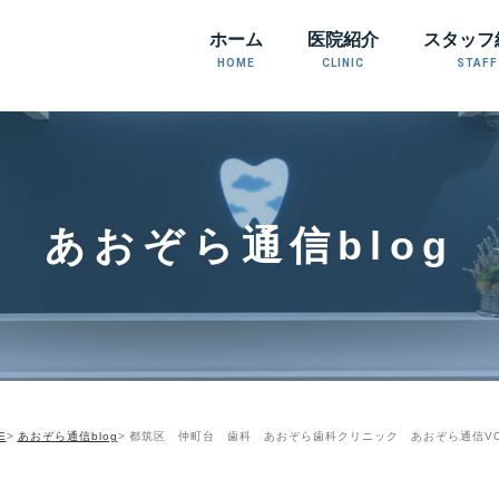
ホーム
医院紹介
スタッフ
HOME
CLINIC
STAFF
あおぞら通信blog
E
あおぞら通信blog
都筑区 仲町台 歯科 あおぞら歯科クリニック あおぞら通信VOL