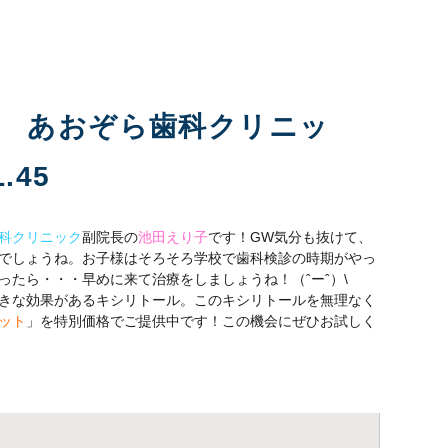
科 あおぞら歯科クリニッ
.45
科クリニック
副院長の
池田えり子
です！GW気分も抜けて、
でしょうね。お子様はそろそろ学校で歯科検診の時期がやっ
たら・・・早めに来て治療をしましょうね！（ˆーˆ）\
きな効果があるキシリトール。このキシリトールを無理なく
ット
」を特別価格でご提供中です！この機会にぜひお試しく