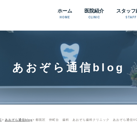
ホーム
医院紹介
スタッフ
HOME
CLINIC
STAFF
あおぞら通信blog
E
あおぞら通信blog
都筑区 仲町台 歯科 あおぞら歯科クリニック あおぞら通信VOL