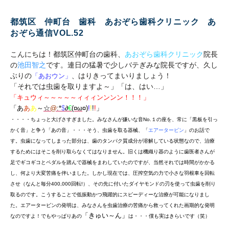
都筑区 仲町台 歯科 あおぞら歯科クリニック あ
おぞら通信VOL.52
こんにちは！都筑区仲町台の歯科、
あおぞら歯科クリニック
院長
の
池田智之
です。連日の猛暑で少しバテぎみな院長ですが、久し
ぶりの
はりきってまいりましょう！
「あおウン」
、
「それでは虫歯を取りますよ～」「は、はい…」
「キュウィ～～～～～ィィィンンンン！！！」
「あ
あ
あ
～
☆
@
:*
$
∂
€
(¤ω
¤)
!
!
!
!
」
・・・・ちょっと大げさすぎました。みなさんが嫌いな音No.１の座を、常に「黒板を引っ
かく音」と争う「あの音」・・・そう、虫歯を取る器械、「
エアータービン
」のお話で
す。虫歯になってしまった部分は、歯のタンパク質成分が溶解している状態なので、治療
するためにはそこを削り取らなくてはなりません。旧くは機織り器のように歯医者さんが
足でギコギコとペダルを踏んで器械をまわしていたのですが、当然それでは時間がかかる
し、何より大変苦痛を伴いました。しかし現在では、圧搾空気の力で小さな羽根車を回転
させ（なんと毎分400,000回転!）、その先に付いたダイヤモンドの刃を使って虫歯を削り
取るのです。こうすることで低振動かつ飛躍的にスピーディーな治療が可能になりまし
た。エアータービンの発明は、みなさんを虫歯治療の苦痛から救ってくれた画期的な発明
「きゅい～ん」
なのですよ！でもやっぱりあの
は・・・僕も実はきらいです（笑）