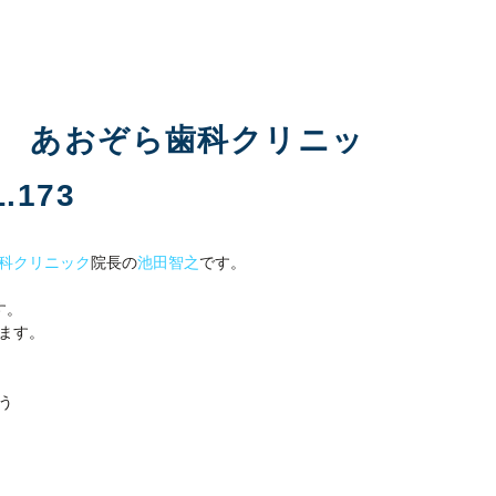
科 あおぞら歯科クリニッ
173
科クリニック
院長の
池田智之
です。
す。
ます。
う