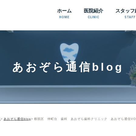
ホーム
医院紹介
スタッフ
HOME
CLINIC
STAFF
あおぞら通信blog
E
あおぞら通信blog
都筑区 仲町台 歯科 あおぞら歯科クリニック あおぞら通信VOL