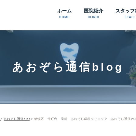
ホーム
医院紹介
スタッフ
HOME
CLINIC
STAFF
あおぞら通信blog
E
あおぞら通信blog
都筑区 仲町台 歯科 あおぞら歯科クリニック あおぞら通信VOL