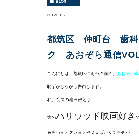
BLOG
2012.09.27
都筑区 仲町台 歯
ク あおぞら通信VOL.
こんにちは！都筑区仲町台の歯科、
あおぞら歯
恥ずかしながら告白します。
私、院長の池田智之は
ハリウッド映画好き
大の
もちろんアクションやＣＧばかりで中身が・・