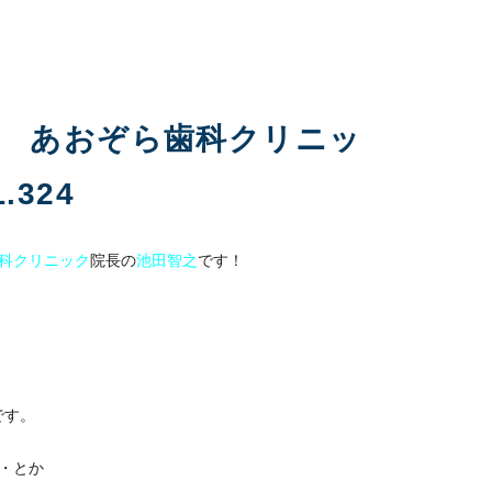
科 あおぞら歯科クリニッ
324
科クリニック
院長の
池田智之
です！
です。
・とか