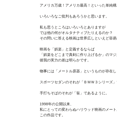
アメリカ万歳！アメリカ最高！といった単純構
いろいろなご批判もあろうかと思います。
私も思うところはいろいろとありますが
では他の何がオルタナティブたりえるのか？
その問いに答える映画は世界広しといえど容易
映画を「娯楽」と定義するならば
「娯楽をどこまで真剣に作り上げるか」のマジ
彼我の実力の差は明らかです。
物事には「メートル原器」というものが存在し
スポーツセダンのそれが「ＢＭＷ３シリーズ」
手打ちそばのそれが「翁」であるように。
1998年の公開以来、
私にとっての変わらぬハリウッド映画のメート
この作品です。