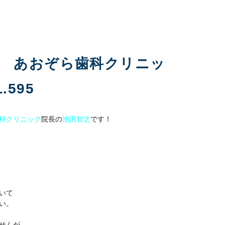
科 あおぞら歯科クリニッ
595
科クリニック
院長の
池田智之
です！
いて
い。
せんが、