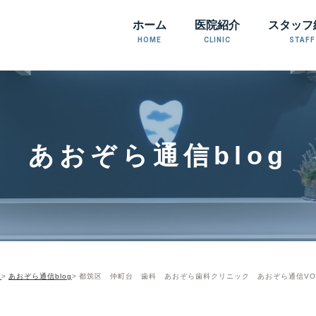
ホーム
医院紹介
スタッフ
HOME
CLINIC
STAFF
あおぞら通信blog
E
あおぞら通信blog
都筑区 仲町台 歯科 あおぞら歯科クリニック あおぞら通信VOL