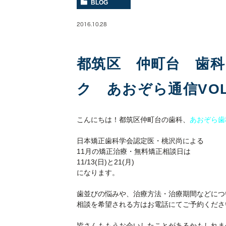
BLOG
2016.10.28
都筑区 仲町台 歯
ク あおぞら通信VOL.
こんにちは！都筑区仲町台の歯科、
あおぞら歯
日本矯正歯科学会認定医・桃沢尚による
11月の矯正治療・無料矯正相談日は
11/13(日)と21(月)
になります。
歯並びの悩みや、治療方法・治療期間などにつ
相談を希望される方はお電話にてご予約くださ
皆さんももうお会いしたことがあるかもしれま