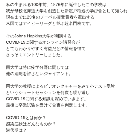
私の生まれる100年前、1876年に誕生したこの学校は
我が母校北海道大学を創造した新渡戸稲造の学び舎として知られ
現在までに29名のノーベル賞受賞者を輩出する
米国ではアイビーリーグと並ぶ超名門校です。
そのJohns Hopkins大学が開講する
COVID-19に関するオンライン講習会が
とてもわかりやすく有益だとの情報を得て
さっそくエントリーしました。
同大学は特に疫学分野に関しては
他の追随を許さないジャイアント。
同大学の教授によるビデオレクチャーをみて小テスト受験
というショートセッションを何度も繰り返し
COVID-19に関する知識を深めていきます。
最後に卒業試験を受けて合否を判定します。
COVID-19とは何か？
感染症状はどんなものか？
潜伏期は？