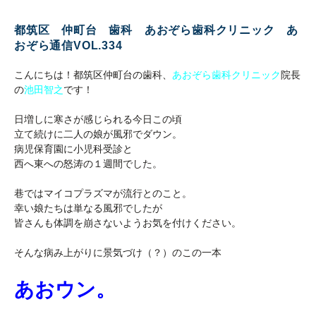
都筑区 仲町台 歯科 あおぞら歯科クリニック あ
おぞら通信VOL.334
こんにちは！都筑区仲町台の歯科、
あおぞら歯科クリニック
院長
の
池田智之
です！
日増しに寒さが感じられる今日この頃
立て続けに二人の娘が風邪でダウン。
病児保育園に小児科受診と
西へ東への怒涛の１週間でした。
巷ではマイコプラズマが流行とのこと。
幸い娘たちは単なる風邪でしたが
皆さんも体調を崩さないようお気を付けください。
そんな病み上がりに景気づけ（？）のこの一本
あおウン。