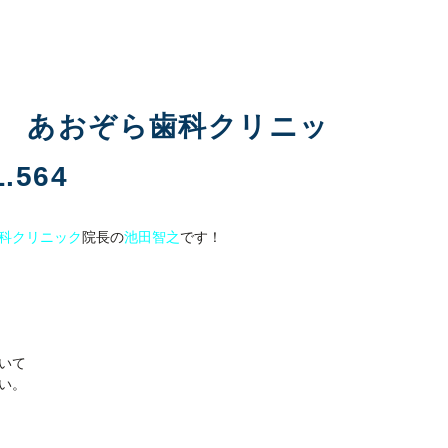
科 あおぞら歯科クリニッ
564
科クリニック
院長の
池田智之
です！
いて
い。