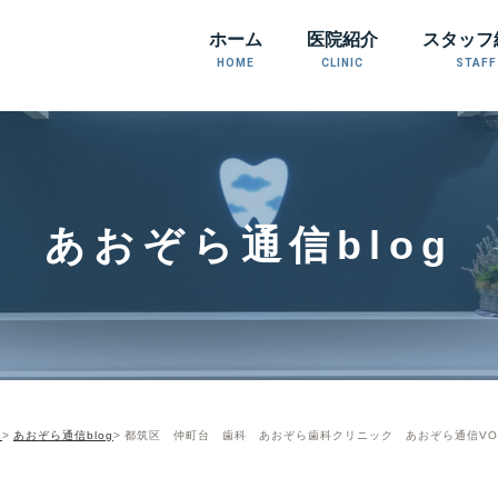
ホーム
医院紹介
スタッフ
HOME
CLINIC
STAFF
あおぞら通信blog
E
あおぞら通信blog
都筑区 仲町台 歯科 あおぞら歯科クリニック あおぞら通信VOL