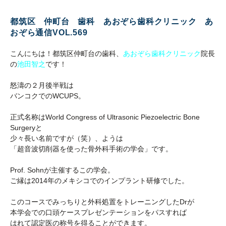
都筑区 仲町台 歯科 あおぞら歯科クリニック あ
おぞら通信VOL.569
こんにちは！都筑区仲町台の歯科、
あおぞら歯科クリニック
院長
の
池田智之
です！
怒濤の２月後半戦は
バンコクでのWCUPS。
正式名称はWorld Congress of Ultrasonic Piezoelectric Bone
Surgeryと
少々長い名前ですが（笑）、ようは
「超音波切削器を使った骨外科手術の学会」です。
Prof. Sohnが主催するこの学会。
ご縁は2014年のメキシコでのインプラント研修でした。
このコースでみっちりと外科処置をトレーニングしたDrが
本学会での口頭ケースプレゼンテーションをパスすれば
はれて認定医の称号を得ることができます。