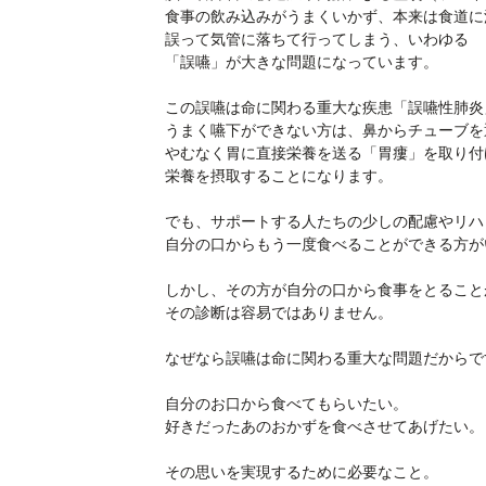
食事の飲み込みがうまくいかず、本来は食道に
誤って気管に落ちて行ってしまう、いわゆる
「誤嚥」が大きな問題になっています。
この誤嚥は命に関わる重大な疾患「誤嚥性肺炎
うまく嚥下ができない方は、鼻からチューブを
やむなく胃に直接栄養を送る「胃瘻」を取り付
栄養を摂取することになります。
でも、サポートする人たちの少しの配慮やリハ
自分の口からもう一度食べることができる方が
しかし、その方が自分の口から食事をとること
その診断は容易ではありません。
なぜなら誤嚥は命に関わる重大な問題だからで
自分のお口から食べてもらいたい。
好きだったあのおかずを食べさせてあげたい。
その思いを実現するために必要なこと。