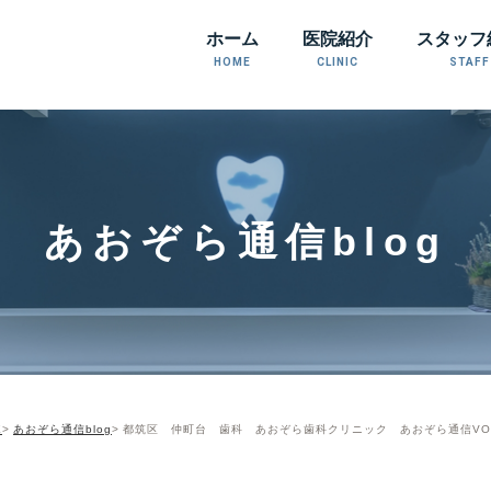
ホーム
医院紹介
スタッフ
HOME
CLINIC
STAFF
あおぞら通信blog
E
あおぞら通信blog
都筑区 仲町台 歯科 あおぞら歯科クリニック あおぞら通信VOL