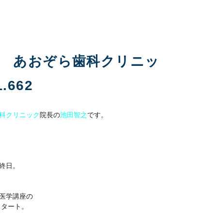
科 あおぞら歯科クリニッ
662
科クリニック
院長の
池田智之
です。
終日。
医学講座の
スタート。