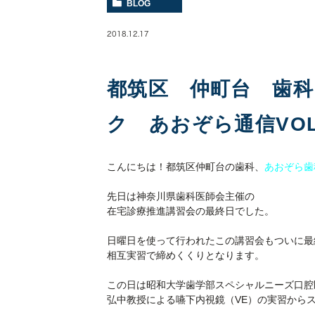
BLOG
2018.12.17
都筑区 仲町台 歯
ク あおぞら通信VOL.
こんにちは！都筑区仲町台の歯科、
あおぞら歯
先日は神奈川県歯科医師会主催の
在宅診療推進講習会の最終日でした。
日曜日を使って行われたこの講習会もついに最
相互実習で締めくくりとなります。
この日は昭和大学歯学部スペシャルニーズ口腔
弘中教授による嚥下内視鏡（VE）の実習から